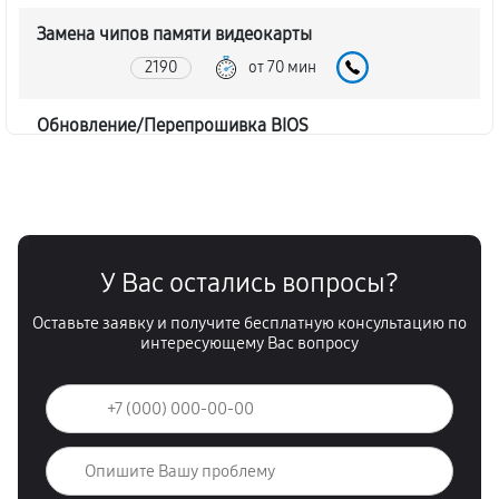
Замена чипов памяти видеокарты
2190
от 70 мин
Обновление/Перепрошивка BIOS
580
от 40 мин
Восстановление BIOS на программаторе
1150
от 40 мин
У Вас остались вопросы?
Техническое обслуживание видеокарты
Оставьте заявку и получите бесплатную консультацию по
630
от 60 мин
интересующему Вас вопросу
Замена конденсатора видеокарты
460
от 50 мин
Восстановление после попадания влаги