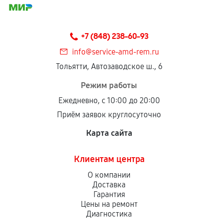
соблюдены следующие условия:
Предоставленные детали подходят по
техническим параметрам и не имеют внешних
+7 (848) 238-60-93
дефектов.
info@service-amd-rem.ru
Установка была выполнена нашим сервисным
Тольятти, Автозаводское ш., 6
центром.
При этом гарантия на сами комплектующие
Режим работы
остается на стороне производителя или
Ежедневно, с 10:00 до 20:00
продавца. За качество сторонних деталей
Приём заявок круглосуточно
сервисный центр ответственности не несет.
Карта сайта
Клиентам центра
О компании
Доставка
Гарантия
Цены на ремонт
Диагностика