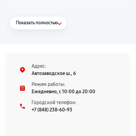
Что считается гарантийным случаем
Показать полностью
Повторное возникновение неисправности,
напрямую связанной с выполненным
ремонтом.
Поломка установленной детали при
нормальной эксплуатации в течение
Адрес:
гарантийного срока.
Автозаводское ш., 6
Несоответствие комплектующей заявленным
Режим работы:
техническим характеристикам.
Ежедневно, с 10:00 до 20:00
Городской телефон:
+7 (848) 238-60-93
Документы для подтверждения
гарантии
Гарантийный талон.