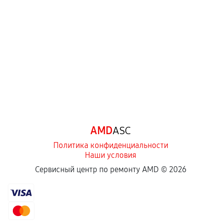
механические повреждения, попадание влаги,
перегрев, коррозия.
Самостоятельный ремонт или вмешательство
третьих лиц.
Естественный износ деталей, если иное не
предусмотрено отдельно.
Обращение после окончания гарантийного
срока.
Программные сбои, если это не указано в
AMD
ASC
отдельных условиях.
Политика конфиденциальности
Наши условия
Если комплектующие куплены
Сервисный центр по ремонту AMD ©
2026
самостоятельно
Гарантия на выполненные работы может
сохраняться полностью или частично, если