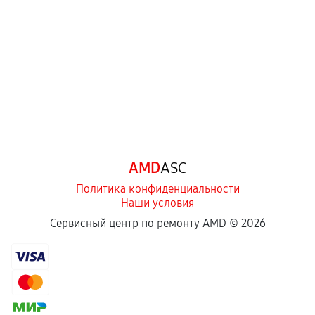
перегрев, коррозия.
Самостоятельный ремонт или вмешательство
третьих лиц.
Естественный износ деталей, если иное не
предусмотрено отдельно.
Обращение после окончания гарантийного
срока.
Программные сбои, если это не указано в
AMD
ASC
отдельных условиях.
Политика конфиденциальности
Наши условия
Если комплектующие куплены
Сервисный центр по ремонту AMD ©
2026
самостоятельно
Гарантия на выполненные работы может
сохраняться полностью или частично, если
соблюдены следующие условия: