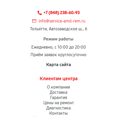
Предоставленные детали подходят по
техническим параметрам и не имеют внешних
+7 (848) 238-60-93
дефектов.
info@service-amd-rem.ru
Установка была выполнена нашим сервисным
Тольятти, Автозаводское ш., 6
центром.
При этом гарантия на сами комплектующие
Режим работы
остается на стороне производителя или
Ежедневно, с 10:00 до 20:00
продавца. За качество сторонних деталей
Приём заявок круглосуточно
сервисный центр ответственности не несет.
Карта сайта
Клиентам центра
О компании
Доставка
Гарантия
Цены на ремонт
Диагностика
Контакты