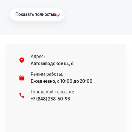
Что считается гарантийным случаем
Показать полностью
Повторное возникновение неисправности,
напрямую связанной с выполненным
ремонтом.
Поломка установленной детали при
нормальной эксплуатации в течение
Адрес:
гарантийного срока.
Автозаводское ш., 6
Несоответствие комплектующей заявленным
Режим работы:
техническим характеристикам.
Ежедневно, с 10:00 до 20:00
Городской телефон:
+7 (848) 238-60-93
Документы для подтверждения
гарантии
Гарантийный талон.