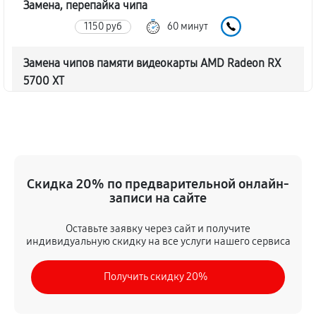
Замена, перепайка чипа
1150 руб
60 минут
Замена чипов памяти видеокарты AMD Radeon RX
5700 XT
2190 руб
60 минут
Обновление/Перепрошивка BIOS
580 руб
60 минут
Скидка 20% по предварительной онлайн-
Восстановление BIOS на программаторе
записи на сайте
1150 руб
60 минут
Оставьте заявку через сайт и получите
индивидуальную скидку на все услуги нашего сервиса
Техническое обслуживание видеокарты
630 руб
60 минут
Получить скидку 20%
Замена конденсатора видеокарты AMD Radeon RX