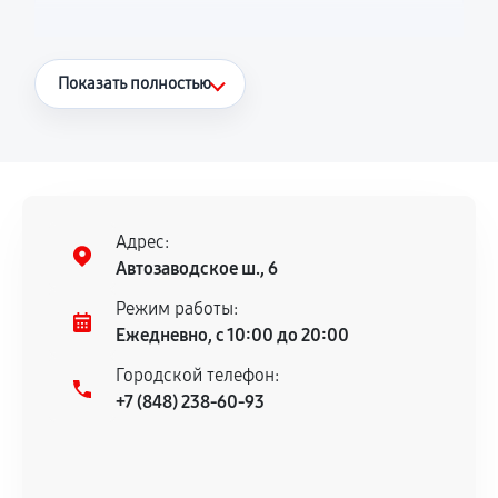
Что считается гарантийным случаем
Показать полностью
Повторное возникновение неисправности,
напрямую связанной с выполненным
ремонтом.
Поломка установленной детали при
нормальной эксплуатации в течение
Адрес:
гарантийного срока.
Автозаводское ш., 6
Несоответствие комплектующей заявленным
Режим работы:
техническим характеристикам.
Ежедневно, с 10:00 до 20:00
Городской телефон:
+7 (848) 238-60-93
Документы для подтверждения
гарантии
Гарантийный талон.