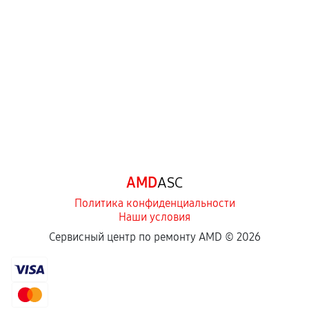
механические повреждения, попадание влаги,
перегрев, коррозия.
Самостоятельный ремонт или вмешательство
третьих лиц.
Естественный износ деталей, если иное не
предусмотрено отдельно.
Обращение после окончания гарантийного
срока.
Программные сбои, если это не указано в
AMD
ASC
отдельных условиях.
Политика конфиденциальности
Наши условия
Если комплектующие куплены
Сервисный центр по ремонту AMD ©
2026
самостоятельно
Гарантия на выполненные работы может
сохраняться полностью или частично, если