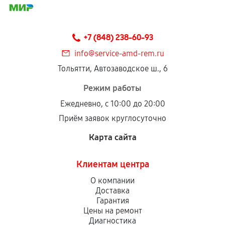
соблюдены следующие условия:
Предоставленные детали подходят по
техническим параметрам и не имеют внешних
+7 (848) 238-60-93
дефектов.
info@service-amd-rem.ru
Установка была выполнена нашим сервисным
Тольятти, Автозаводское ш., 6
центром.
При этом гарантия на сами комплектующие
Режим работы
остается на стороне производителя или
Ежедневно, с 10:00 до 20:00
продавца. За качество сторонних деталей
Приём заявок круглосуточно
сервисный центр ответственности не несет.
Карта сайта
Клиентам центра
О компании
Доставка
Гарантия
Цены на ремонт
Диагностика